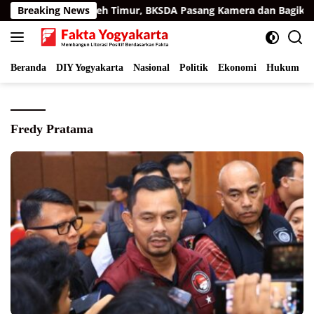
Langsung
i Permukiman Aceh Timur, BKSDA Pasang Kamera dan Bagikan M
Breaking News
ke
konten
Beranda
DIY Yogyakarta
Nasional
Politik
Ekonomi
Hukum
I
Fredy Pratama