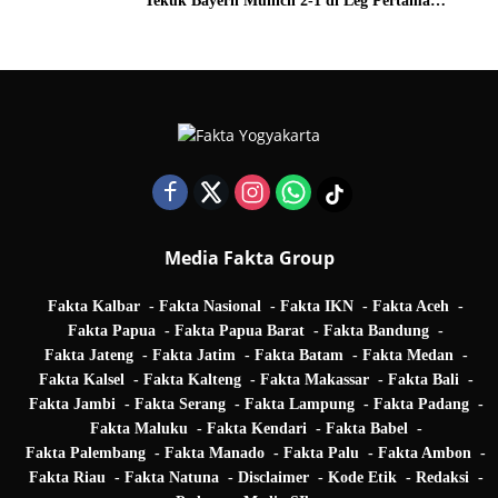
Tekuk Bayern Munich 2-1 di Leg Pertama
Quarter Final UEFA Champions League
Media Fakta Group
Fakta Kalbar
Fakta Nasional
Fakta IKN
Fakta Aceh
Fakta Papua
Fakta Papua Barat
Fakta Bandung
Fakta Jateng
Fakta Jatim
Fakta Batam
Fakta Medan
Fakta Kalsel
Fakta Kalteng
Fakta Makassar
Fakta Bali
Fakta Jambi
Fakta Serang
Fakta Lampung
Fakta Padang
Fakta Maluku
Fakta Kendari
Fakta Babel
Fakta Palembang
Fakta Manado
Fakta Palu
Fakta Ambon
Fakta Riau
Fakta Natuna
Disclaimer
Kode Etik
Redaksi