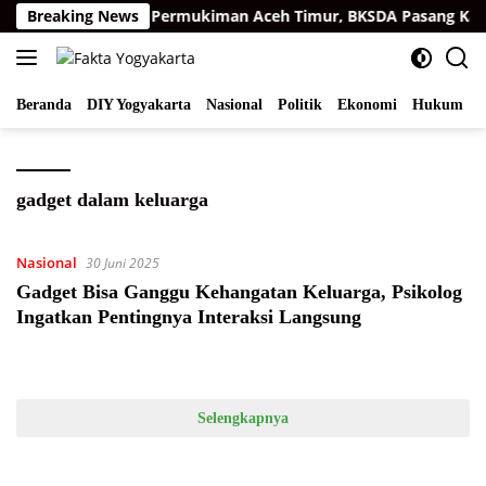
Langsung
arimau Sumatra di Permukiman Aceh Timur, BKSDA Pasang Kame
Breaking News
ke
konten
Beranda
DIY Yogyakarta
Nasional
Politik
Ekonomi
Hukum
I
gadget dalam keluarga
Nasional
30 Juni 2025
Gadget Bisa Ganggu Kehangatan Keluarga, Psikolog
Ingatkan Pentingnya Interaksi Langsung
Selengkapnya