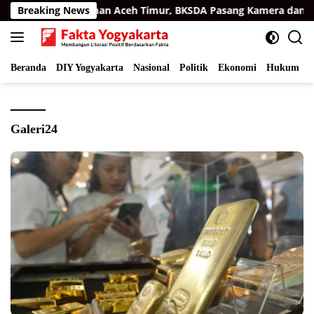
Langsung
atra di Permukiman Aceh Timur, BKSDA Pasang Kamera dan Bag
Breaking News
ke
konten
Beranda
DIY Yogyakarta
Nasional
Politik
Ekonomi
Hukum
I
Galeri24