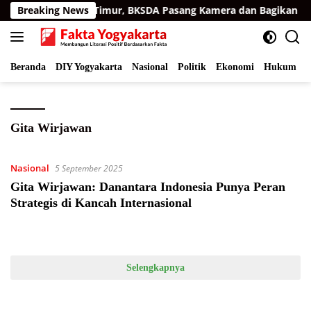
Langsung
Permukiman Aceh Timur, BKSDA Pasang Kamera dan Bagikan Mer
Breaking News
ke
konten
Beranda
DIY Yogyakarta
Nasional
Politik
Ekonomi
Hukum
I
Gita Wirjawan
Nasional
5 September 2025
Gita Wirjawan: Danantara Indonesia Punya Peran
Strategis di Kancah Internasional
Selengkapnya