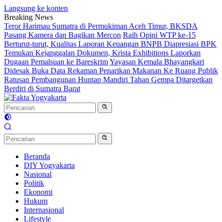
Langsung ke konten
Breaking News
Teror Harimau Sumatra di Permukiman Aceh Timur, BKSDA
Pasang Kamera dan Bagikan Mercon
Raih Opini WTP ke-15
Berturut-turut, Kualitas Laporan Keuangan BNPB Diapresiasi BPK
Temukan Kejanggalan Dokumen, Krista Exhibitions Laporkan
Dugaan Pemalsuan ke Bareskrim
Yayasan Kemala Bhayangkari
Didesak Buka Data Rekaman Penarikan Makanan Ke Ruang Publik
Ratusan Pembangunan Huntap Mandiri Tahan Gempa Ditargetkan
Berdiri di Sumatra Barat
Beranda
DIY Yogyakarta
Nasional
Politik
Ekonomi
Hukum
Internasional
Lifestyle