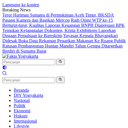
Langsung ke konten
Breaking News
Teror Harimau Sumatra di Permukiman Aceh Timur, BKSDA
Pasang Kamera dan Bagikan Mercon
Raih Opini WTP ke-15
Berturut-turut, Kualitas Laporan Keuangan BNPB Diapresiasi BPK
Temukan Kejanggalan Dokumen, Krista Exhibitions Laporkan
Dugaan Pemalsuan ke Bareskrim
Yayasan Kemala Bhayangkari
Didesak Buka Data Rekaman Penarikan Makanan Ke Ruang Publik
Ratusan Pembangunan Huntap Mandiri Tahan Gempa Ditargetkan
Berdiri di Sumatra Barat
Beranda
DIY Yogyakarta
Nasional
Politik
Ekonomi
Hukum
Internasional
Lifestyle