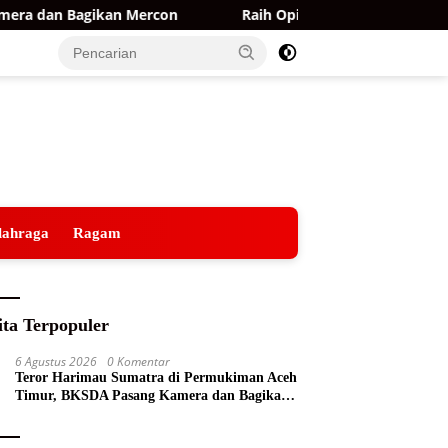
 dan Bagikan Mercon
Raih Opini WTP ke-15 Berturut-tu
lahraga
Ragam
ita Terpopuler
6 Agustus 2026
0 Komentar
Teror Harimau Sumatra di Permukiman Aceh
Timur, BKSDA Pasang Kamera dan Bagikan
Mercon