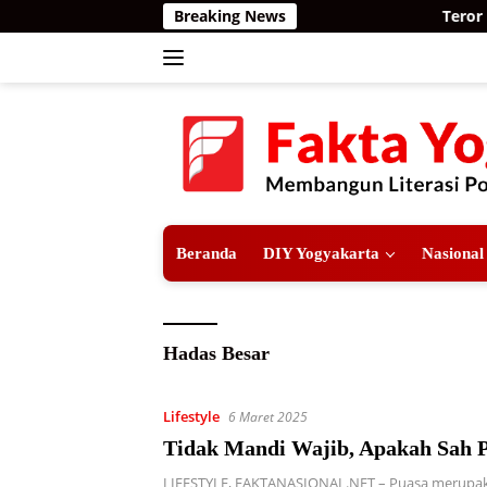
Langsung
Breaking News
Teror Har
ke
konten
Beranda
DIY Yogyakarta
Nasional
Hadas Besar
Lifestyle
6 Maret 2025
Tidak Mandi Wajib, Apakah Sah 
LIFESTYLE, FAKTANASIONAL.NET – Puasa merupak