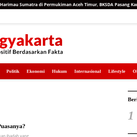
imau Sumatra di Permukiman Aceh Timur, BKSDA Pasang Kamera
Politik
Ekonomi
Hukum
Internasional
Lifestyle
O
Ber
1
Puasanya?
an ibadah yang