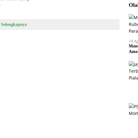
…
Ola
Selengkapnya
18 Ag
Manc
Amor
Pem