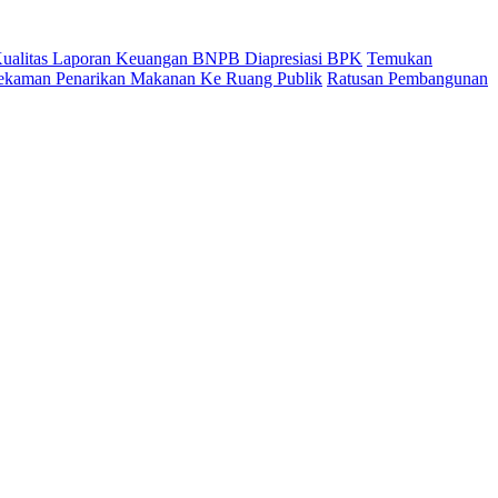
 Kualitas Laporan Keuangan BNPB Diapresiasi BPK
Temukan
ekaman Penarikan Makanan Ke Ruang Publik
Ratusan Pembangunan