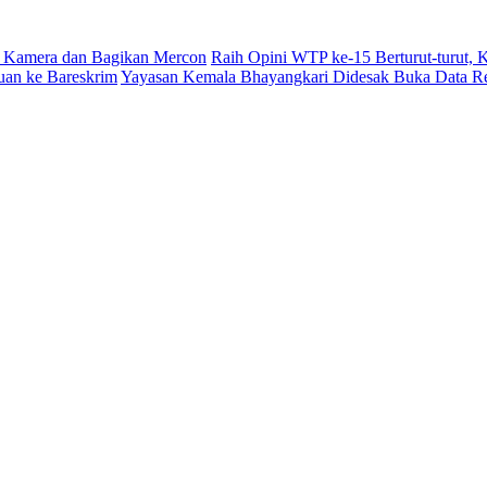
 Kamera dan Bagikan Mercon
Raih Opini WTP ke-15 Berturut-turut,
uan ke Bareskrim
Yayasan Kemala Bhayangkari Didesak Buka Data R