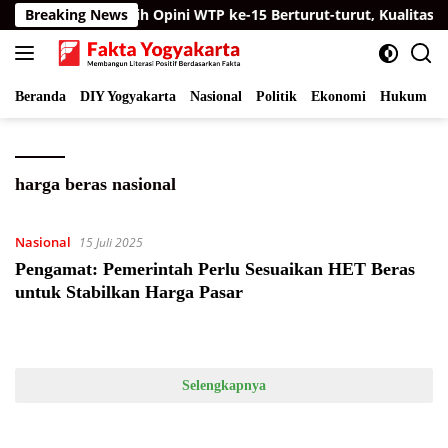
Langsung
Mercon
Breaking News
Raih Opini WTP ke-15 Berturut-turut, Kualitas L
ke
konten
Beranda
DIY Yogyakarta
Nasional
Politik
Ekonomi
Hukum
I
harga beras nasional
Nasional
15 Juli 2025
Pengamat: Pemerintah Perlu Sesuaikan HET Beras
untuk Stabilkan Harga Pasar
Selengkapnya