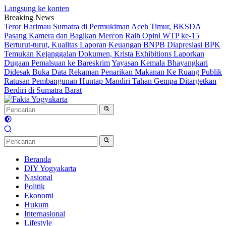
Langsung ke konten
Breaking News
Teror Harimau Sumatra di Permukiman Aceh Timur, BKSDA
Pasang Kamera dan Bagikan Mercon
Raih Opini WTP ke-15
Berturut-turut, Kualitas Laporan Keuangan BNPB Diapresiasi BPK
Temukan Kejanggalan Dokumen, Krista Exhibitions Laporkan
Dugaan Pemalsuan ke Bareskrim
Yayasan Kemala Bhayangkari
Didesak Buka Data Rekaman Penarikan Makanan Ke Ruang Publik
Ratusan Pembangunan Huntap Mandiri Tahan Gempa Ditargetkan
Berdiri di Sumatra Barat
Beranda
DIY Yogyakarta
Nasional
Politik
Ekonomi
Hukum
Internasional
Lifestyle