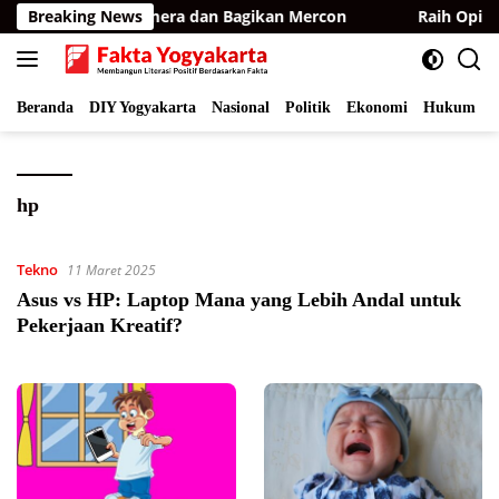
Langsung
 BKSDA Pasang Kamera dan Bagikan Mercon
Breaking News
Raih Opini 
ke
konten
Beranda
DIY Yogyakarta
Nasional
Politik
Ekonomi
Hukum
I
hp
Tekno
11 Maret 2025
Asus vs HP: Laptop Mana yang Lebih Andal untuk
Pekerjaan Kreatif?