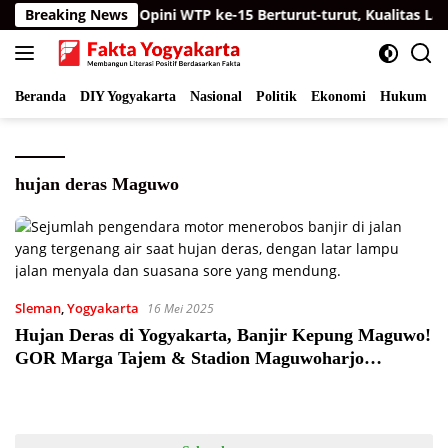
Langsung
rcon
Breaking News
Raih Opini WTP ke-15 Berturut-turut, Kualitas Lap
ke
konten
Beranda
DIY Yogyakarta
Nasional
Politik
Ekonomi
Hukum
I
hujan deras Maguwo
Sleman
,
Yogyakarta
16 Mei 2025
Hujan Deras di Yogyakarta, Banjir Kepung Maguwo!
GOR Marga Tajem & Stadion Maguwoharjo
Terendam Banjir