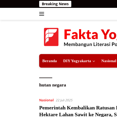
Langsung
Breaking News
ke
konten
Beranda
DIY Yogyakarta
Nasional
hutan negara
Nasional
22 Juli 2025
Pemerintah Kembalikan Ratusan 
Hektare Lahan Sawit ke Negara, 