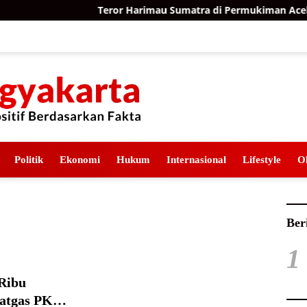
Teror Harimau Sumatra di Permukiman Aceh Ti
Politik
Ekonomi
Hukum
Internasional
Lifestyle
O
Ber
1
Ribu
Satgas PKH