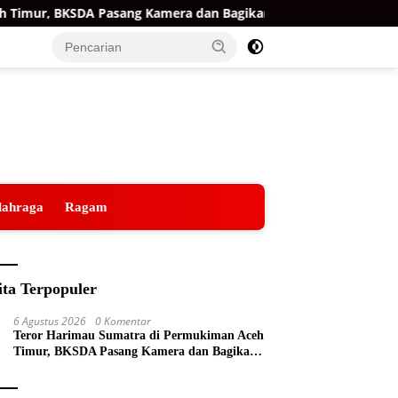
mur, BKSDA Pasang Kamera dan Bagikan Mercon
Raih Op
lahraga
Ragam
ita Terpopuler
6 Agustus 2026
0 Komentar
Teror Harimau Sumatra di Permukiman Aceh
Timur, BKSDA Pasang Kamera dan Bagikan
Mercon