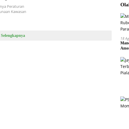
Ola
nnya Peraturan
ggunaan Kawasan
Selengkapnya
18 Ag
Manc
Amor
Pem