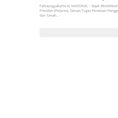
Terus Bergerak
Faktayogyakarta.id, NASIONAL – Sejak diterbitka
Presiden (Perpres), Satuan Tugas Penataan Pen
dan Tanah…