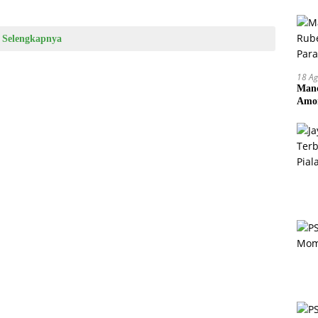
Selengkapnya
18 Ag
Manc
Amor
Pem