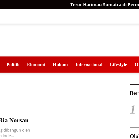
Teror Harimau Sumatra di Permuki
Politik
Ekonomi
Hukum
Internasional
Lifestyle
O
Ber
1
 Ria Norsan
ng dibangun oleh
periode…
Ola