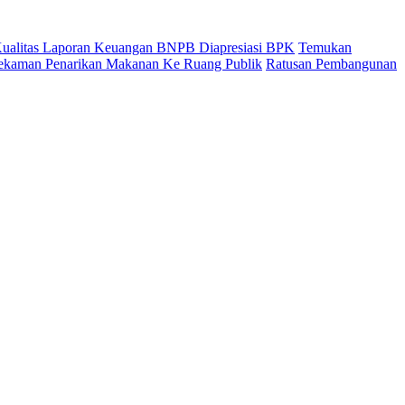
 Kualitas Laporan Keuangan BNPB Diapresiasi BPK
Temukan
ekaman Penarikan Makanan Ke Ruang Publik
Ratusan Pembangunan