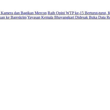
 Kamera dan Bagikan Mercon
Raih Opini WTP ke-15 Berturut-turut,
uan ke Bareskrim
Yayasan Kemala Bhayangkari Didesak Buka Data R