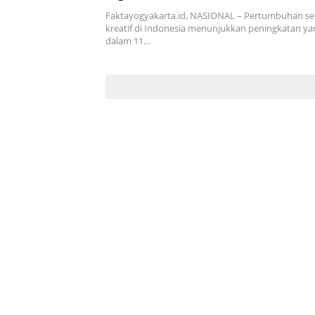
Pengembangan
Faktayogyakarta.id, NASIONAL – Pertumbuhan s
kreatif di Indonesia menunjukkan peningkatan yan
dalam 11…