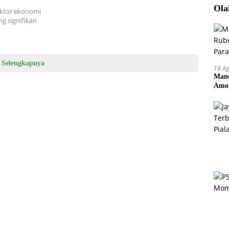
Ola
ektor ekonomi
g signifikan
Selengkapnya
18 Ag
Manc
Amor
Pem