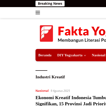
Langsung
Breaking News
ke
konten
Beranda
DIY Yogyakarta
Nasional
Industri Kreatif
Nasional
9 Agustus 2025
Ekonomi Kreatif Indonesia Tumb
Signifikan, 15 Provinsi Jadi Priori