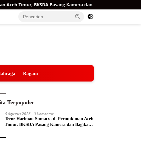
ceh Timur, BKSDA Pasang Kamera dan Bagikan Mercon
R
lahraga
Ragam
ita Terpopuler
6 Agustus 2026
0 Komentar
Teror Harimau Sumatra di Permukiman Aceh
Timur, BKSDA Pasang Kamera dan Bagikan
Mercon