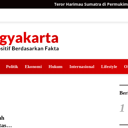
Teror Harimau Sumatra di Permukiman A
Politik
Ekonomi
Hukum
Internasional
Lifestyle
O
Ber
1
uh
tas