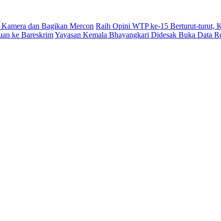
 Kamera dan Bagikan Mercon
Raih Opini WTP ke-15 Berturut-turut,
uan ke Bareskrim
Yayasan Kemala Bhayangkari Didesak Buka Data R