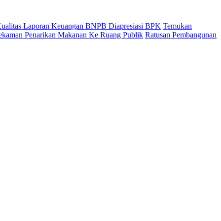
 Kualitas Laporan Keuangan BNPB Diapresiasi BPK
Temukan
ekaman Penarikan Makanan Ke Ruang Publik
Ratusan Pembangunan