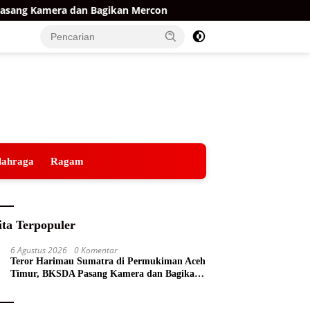
 Bagikan Mercon
Raih Opini WTP ke-15 Berturut-turut, 
lahraga
Ragam
ita Terpopuler
6 Agustus 2026
0 Komentar
Teror Harimau Sumatra di Permukiman Aceh
Timur, BKSDA Pasang Kamera dan Bagikan
Mercon