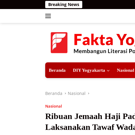
Langsung
Breaking News
Teror Harimau
ke
konten
Beranda
DIY Yogyakarta
Nasional
Beranda
Nasional
Nasional
Ribuan Jemaah Haji Pad
Laksanakan Tawaf Wad