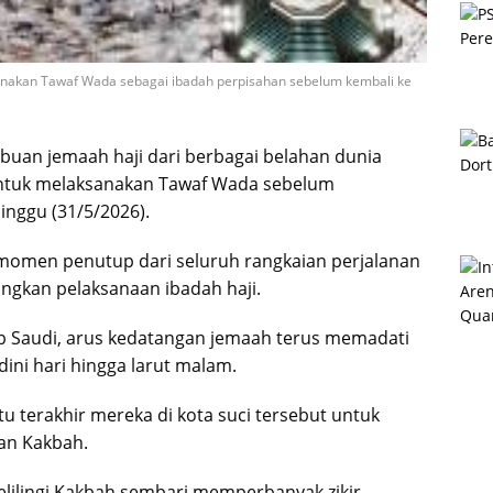
sanakan Tawaf Wada sebagai ibadah perpisahan sebelum kembali ke
ibuan jemaah haji dari berbagai belahan dunia
untuk melaksanakan Tawaf Wada sebelum
nggu (31/5/2026).
 momen penutup dari seluruh rangkaian perjalanan
ngkan pelaksanaan ibadah haji.
ab Saudi, arus kedatangan jemaah terus memadati
dini hari hingga larut malam.
 terakhir mereka di kota suci tersebut untuk
nan Kakbah.
elilingi Kakbah sembari memperbanyak zikir,