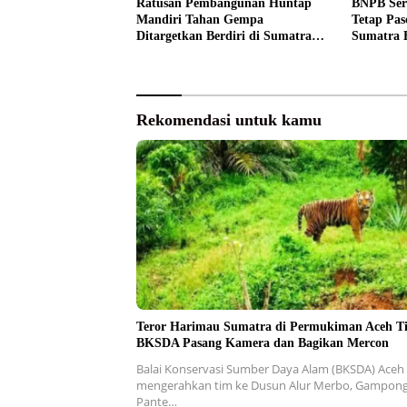
Ratusan Pembangunan Huntap
BNPB Ser
Mandiri Tahan Gempa
Tetap Pas
Ditargetkan Berdiri di Sumatra
Sumatra 
Barat
Rekomendasi untuk kamu
Teror Harimau Sumatra di Permukiman Aceh T
BKSDA Pasang Kamera dan Bagikan Mercon
Balai Konservasi Sumber Daya Alam (BKSDA) Aceh
mengerahkan tim ke Dusun Alur Merbo, Gampon
Pante…