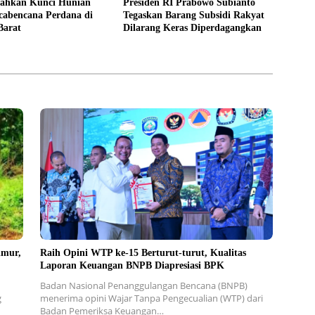
ahkan Kunci Hunian
Presiden RI Prabowo Subianto
cabencana Perdana di
Tegaskan Barang Subsidi Rakyat
Barat
Dilarang Keras Diperdagangkan
imur,
Raih Opini WTP ke-15 Berturut-turut, Kualitas
Laporan Keuangan BNPB Diapresiasi BPK
Badan Nasional Penanggulangan Bencana (BNPB)
g
menerima opini Wajar Tanpa Pengecualian (WTP) dari
Badan Pemeriksa Keuangan…