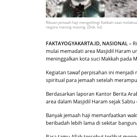
Ribuan jemaah haji mengelilingi Kakbah saat melak
negara masing-masing. (Dok. Ist)
FAKTAYOGYAKARTA.ID, NASIONAL –
R
mulai memadati area Masjidil Haram 
meninggalkan kota suci Makkah pada Mi
Kegiatan tawaf perpisahan ini menjadi
spiritual para jemaah setelah merampu
Berdasarkan laporan Kantor Berita Ar
area dalam Masjidil Haram sejak Sabtu 
Banyak jemaah haji memanfaatkan waktu
beribadah lebih lama di sekitar bangu
Para tamu Allah tersebut terlihat meng