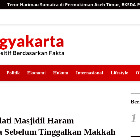
 Sumatra di Permukiman Aceh Timur, BKSDA Pasang Kamera dan
Politik
Ekonomi
Hukum
Internasional
Lifestyle
O
Ber
1
ati Masjidil Haram
a Sebelum Tinggalkan Makkah