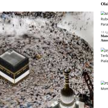
Ola
18 Ag
Manc
Amor
Pem