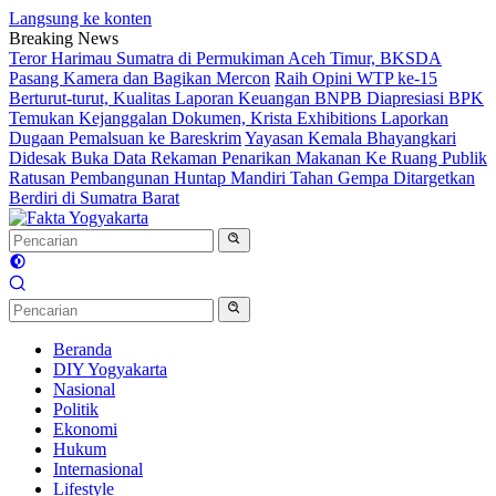
Langsung ke konten
Breaking News
Teror Harimau Sumatra di Permukiman Aceh Timur, BKSDA
Pasang Kamera dan Bagikan Mercon
Raih Opini WTP ke-15
Berturut-turut, Kualitas Laporan Keuangan BNPB Diapresiasi BPK
Temukan Kejanggalan Dokumen, Krista Exhibitions Laporkan
Dugaan Pemalsuan ke Bareskrim
Yayasan Kemala Bhayangkari
Didesak Buka Data Rekaman Penarikan Makanan Ke Ruang Publik
Ratusan Pembangunan Huntap Mandiri Tahan Gempa Ditargetkan
Berdiri di Sumatra Barat
Beranda
DIY Yogyakarta
Nasional
Politik
Ekonomi
Hukum
Internasional
Lifestyle