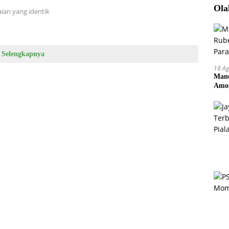
Ola
ian yang identik
Selengkapnya
18 Ag
Manc
Amor
Pem