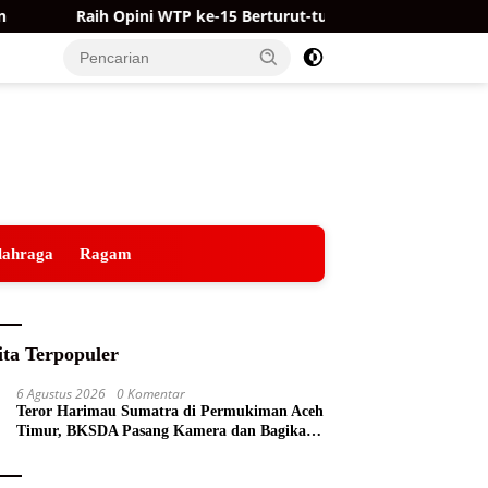
Raih Opini WTP ke-15 Berturut-turut, Kualitas Laporan Ke
lahraga
Ragam
ita Terpopuler
6 Agustus 2026
0 Komentar
Teror Harimau Sumatra di Permukiman Aceh
Timur, BKSDA Pasang Kamera dan Bagikan
Mercon