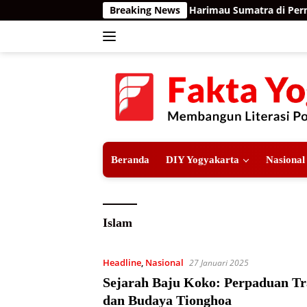
Langsung
Breaking News
Teror Harimau Sumatra di Permuk
ke
konten
Beranda
DIY Yogyakarta
Nasional
Islam
Headline
,
Nasional
27 Januari 2025
Sejarah Baju Koko: Perpaduan Tr
dan Budaya Tionghoa