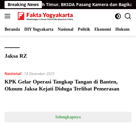
Langsung
i Permukiman Aceh Timur, BKSDA Pasang Kamera dan Bagikan 
Breaking News
ke
konten
Beranda
DIY Yogyakarta
Nasional
Politik
Ekonomi
Hukum
I
Jaksa RZ
Nasional
18 Desember 2025
KPK Gelar Operasi Tangkap Tangan di Banten,
Oknum Jaksa Kejati Diduga Terlibat Pemerasan
Selengkapnya