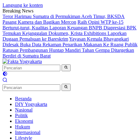
Langsung ke konten
Breaking News
Teror Harimau Sumatra di Permukiman Aceh Timur, BKSDA
Pasang Kamera dan Bagikan Mercon
Raih Opini WTP ke-15
Berturut-turut, Kualitas Laporan Keuangan BNPB Diapresiasi BPK
Temukan Kejanggalan Dokumen, Krista Exhibitions Laporkan
Dugaan Pemalsuan ke Bareskrim
Yayasan Kemala Bhayangkari
Didesak Buka Data Rekaman Penarikan Makanan Ke Ruang Publik
Ratusan Pembangunan Huntap Mandiri Tahan Gempa Ditargetkan
Berdiri di Sumatra Barat
Beranda
DIY Yogyakarta
Nasional
Politik
Ekonomi
Hukum
Internasional
Lifestyle