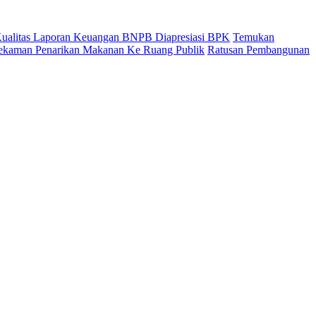
 Kualitas Laporan Keuangan BNPB Diapresiasi BPK
Temukan
ekaman Penarikan Makanan Ke Ruang Publik
Ratusan Pembangunan