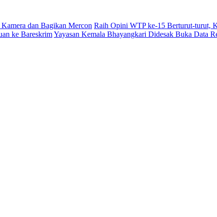
 Kamera dan Bagikan Mercon
Raih Opini WTP ke-15 Berturut-turut,
uan ke Bareskrim
Yayasan Kemala Bhayangkari Didesak Buka Data R