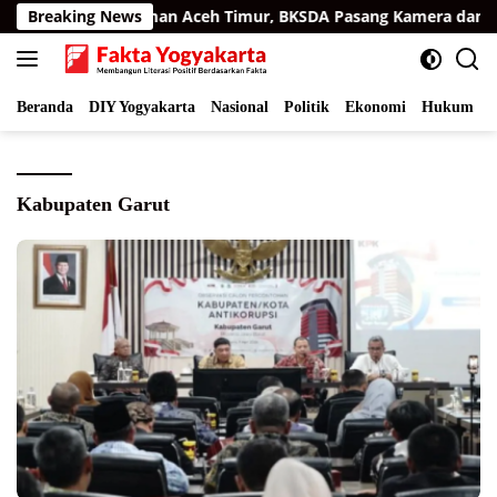
Langsung
atra di Permukiman Aceh Timur, BKSDA Pasang Kamera dan Ba
Breaking News
ke
konten
Beranda
DIY Yogyakarta
Nasional
Politik
Ekonomi
Hukum
I
Kabupaten Garut