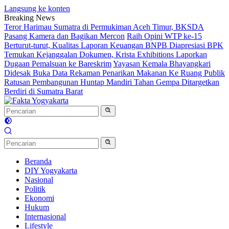
Langsung ke konten
Breaking News
Teror Harimau Sumatra di Permukiman Aceh Timur, BKSDA
Pasang Kamera dan Bagikan Mercon
Raih Opini WTP ke-15
Berturut-turut, Kualitas Laporan Keuangan BNPB Diapresiasi BPK
Temukan Kejanggalan Dokumen, Krista Exhibitions Laporkan
Dugaan Pemalsuan ke Bareskrim
Yayasan Kemala Bhayangkari
Didesak Buka Data Rekaman Penarikan Makanan Ke Ruang Publik
Ratusan Pembangunan Huntap Mandiri Tahan Gempa Ditargetkan
Berdiri di Sumatra Barat
Beranda
DIY Yogyakarta
Nasional
Politik
Ekonomi
Hukum
Internasional
Lifestyle