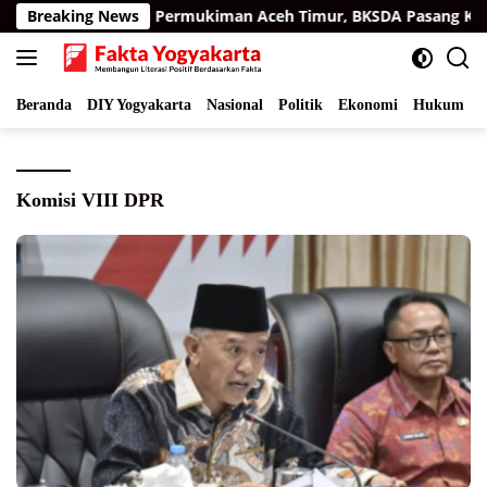
Langsung
rimau Sumatra di Permukiman Aceh Timur, BKSDA Pasang Kame
Breaking News
ke
konten
Beranda
DIY Yogyakarta
Nasional
Politik
Ekonomi
Hukum
I
Komisi VIII DPR