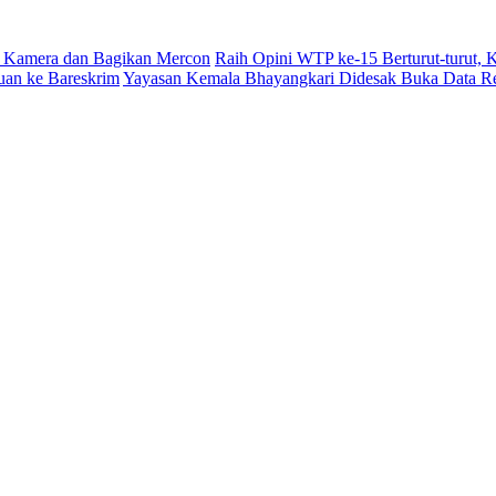
 Kamera dan Bagikan Mercon
Raih Opini WTP ke-15 Berturut-turut,
uan ke Bareskrim
Yayasan Kemala Bhayangkari Didesak Buka Data R