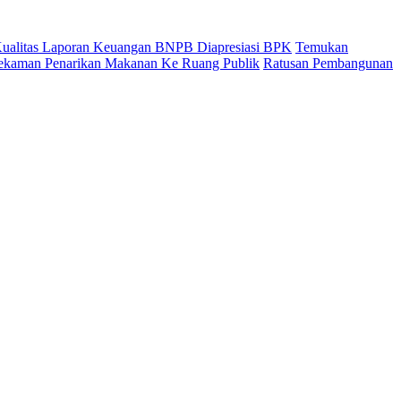
 Kualitas Laporan Keuangan BNPB Diapresiasi BPK
Temukan
ekaman Penarikan Makanan Ke Ruang Publik
Ratusan Pembangunan