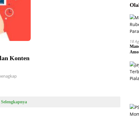
Ola
18 Ag
Manc
Amor
lan Konten
Pem
 menagkap
Selengkapnya