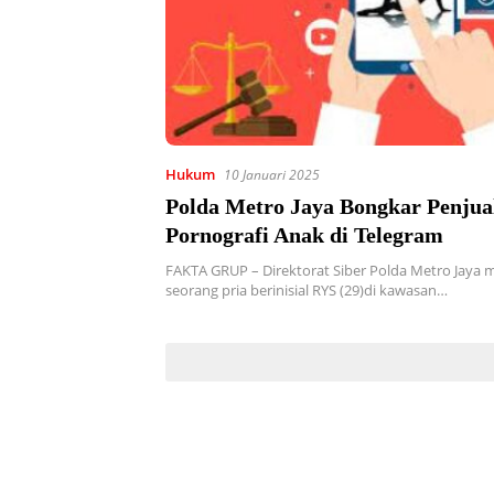
Hukum
10 Januari 2025
Polda Metro Jaya Bongkar Penjua
Pornografi Anak di Telegram
FAKTA GRUP – Direktorat Siber Polda Metro Jaya
seorang pria berinisial RYS (29)di kawasan…