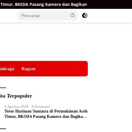
r, BKSDA Pasang Kamera dan Bagikan Mercon
Raih Opin
lahraga
Ragam
ita Terpopuler
6 Agustus 2026
0 Komentar
Teror Harimau Sumatra di Permukiman Aceh
Timur, BKSDA Pasang Kamera dan Bagikan
Mercon