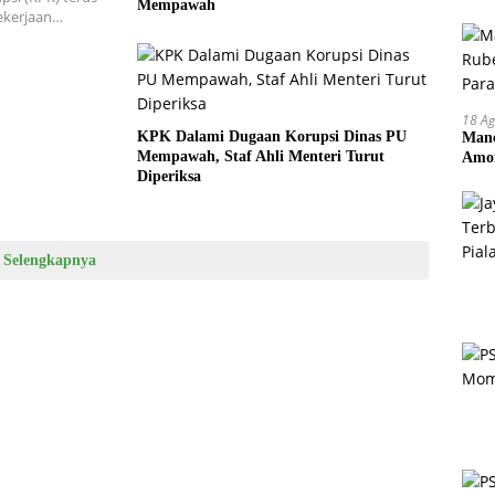
Mempawah
ekerjaan…
18 Ag
KPK Dalami Dugaan Korupsi Dinas PU
Manc
Mempawah, Staf Ahli Menteri Turut
Amor
Diperiksa
Pem
Selengkapnya