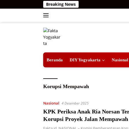
Langsung
Breaking News
ke
konten
Beranda
DIY Yogyakarta
Nasional
Korupsi Mempawah
Nasional
4 Desember 2025
KPK Periksa Anak Ria Norsan Ter
Korupsi Proyek Jalan Mempawah
Fakta.id, NASIONAL – Komisi Pemberantasan Korup