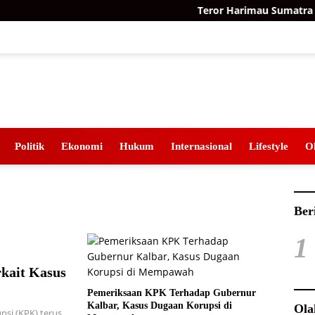
Teror Harimau Sumatra di 
Politik
Ekonomi
Hukum
Internasional
Lifestyle
O
Ber
1
kait Kasus
Pemeriksaan KPK Terhadap Gubernur
Kalbar, Kasus Dugaan Korupsi di
Ola
si (KPK) terus