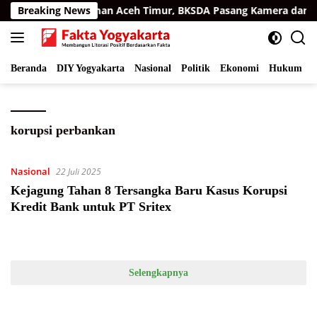
Langsung
matra di Permukiman Aceh Timur, BKSDA Pasang Kamera dan Ba
Breaking News
ke
konten
Beranda
DIY Yogyakarta
Nasional
Politik
Ekonomi
Hukum
I
korupsi perbankan
Nasional
22 Juli 2025
Kejagung Tahan 8 Tersangka Baru Kasus Korupsi
Kredit Bank untuk PT Sritex
Selengkapnya