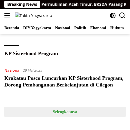
Langsung
arimau Sumatra di Permukiman Aceh Timur, BKSDA Pasang Kam
Breaking News
ke
konten
Beranda
DIY Yogyakarta
Nasional
Politik
Ekonomi
Hukum
I
KP Sisterhood Program
Nasional
29 Mei 2025
Krakatau Posco Luncurkan KP Sisterhood Program,
Dorong Pembangunan Berkelanjutan di Cilegon
Selengkapnya