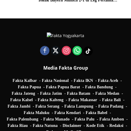
Tekuk Bayern Munich 2-1 di Leg Pertama
Quarter Final UEFA Champions League
Media Fakta Group
Fakta Kalbar
Fakta Nasional
Fakta IKN
Fakta Aceh
Fakta Papua
Fakta Papua Barat
Fakta Bandung
Fakta Jateng
Fakta Jatim
Fakta Batam
Fakta Medan
Fakta Kalsel
Fakta Kalteng
Fakta Makassar
Fakta Bali
Fakta Jambi
Fakta Serang
Fakta Lampung
Fakta Padang
Fakta Maluku
Fakta Kendari
Fakta Babel
Fakta Palembang
Fakta Manado
Fakta Palu
Fakta Ambon
Fakta Riau
Fakta Natuna
Disclaimer
Kode Etik
Redaksi