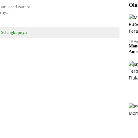
Ola
uan jasad wanita
irnya…
Selengkapnya
18 Ag
Manc
Amor
Pem