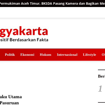
mukiman Aceh Timur, BKSDA Pasang Kamera dan Bagikan Mercon
Politik
Ekonomi
Hukum
Internasional
Lifestyle
O
Ber
1
laku Utama
 Pasuruan