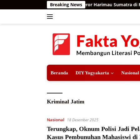
Langsung
Breaking News
Teror Harimau Sumatra di Per
ke
konten
Beranda
DIY Yogyakarta
Nasional
Kriminal Jatim
Nasional
18 Desember 2025
Terungkap, Oknum Polisi Jadi Pe
Kasus Pembunuhan Mahasiswi di