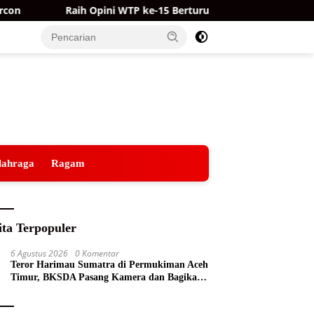
Raih Opini WTP ke-15 Berturut-turut, Kualitas Laporan
lahraga
Ragam
ita Terpopuler
6 Agustus 2026
0 Komentar
Teror Harimau Sumatra di Permukiman Aceh
Timur, BKSDA Pasang Kamera dan Bagikan
Mercon