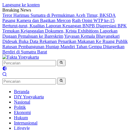
Langsung ke konten
Breaking News
Teror Harimau Sumatra di Permukiman Aceh Timur, BKSDA
Pasang Kamera dan Bagikan Mercon
Raih Opini WTP ke-15
Berturut-turut, Kualitas Laporan Keuangan BNPB Diapresiasi BPK
Temukan Kejanggalan Dokumen, Krista Exhibitions Laporkan
Dugaan Pemalsuan ke Bareskrim
Yayasan Kemala Bhayangkari
Didesak Buka Data Rekaman Penarikan Makanan Ke Ruang Publik
Ratusan Pembangunan Huntap Mandiri Tahan Gempa Ditargetkan
Berdiri di Sumatra Barat
Beranda
DIY Yogyakarta
Nasional
Politik
Ekonomi
Hukum
Internasional
Lifestyle