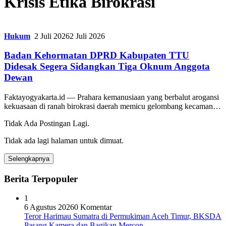
Krisis Etika Birokrasi
Hukum
2 Juli 2026
2 Juli 2026
Badan Kehormatan DPRD Kabupaten TTU
Didesak Segera Sidangkan Tiga Oknum Anggota
Dewan
Faktayogyakarta.id — Prahara kemanusiaan yang berbalut arogansi
kekuasaan di ranah birokrasi daerah memicu gelombang kecaman…
Tidak Ada Postingan Lagi.
Tidak ada lagi halaman untuk dimuat.
Selengkapnya
Berita Terpopuler
1
6 Agustus 2026
0 Komentar
Teror Harimau Sumatra di Permukiman Aceh Timur, BKSDA
Pasang Kamera dan Bagikan Mercon