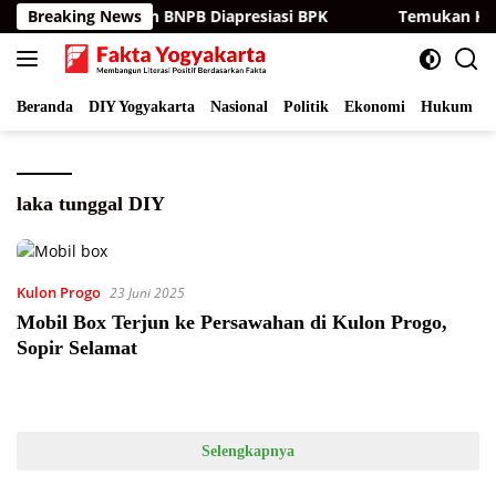
Langsung
s Laporan Keuangan BNPB Diapresiasi BPK
Breaking News
Temukan Kejan
ke
konten
Beranda
DIY Yogyakarta
Nasional
Politik
Ekonomi
Hukum
I
laka tunggal DIY
Kulon Progo
23 Juni 2025
Mobil Box Terjun ke Persawahan di Kulon Progo,
Sopir Selamat
Selengkapnya