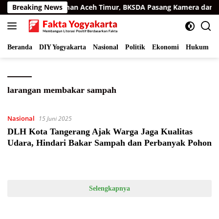
Langsung
matra di Permukiman Aceh Timur, BKSDA Pasang Kamera dan Ba
Breaking News
ke
konten
Beranda
DIY Yogyakarta
Nasional
Politik
Ekonomi
Hukum
I
larangan membakar sampah
Nasional
15 Juni 2025
DLH Kota Tangerang Ajak Warga Jaga Kualitas
Udara, Hindari Bakar Sampah dan Perbanyak Pohon
Selengkapnya