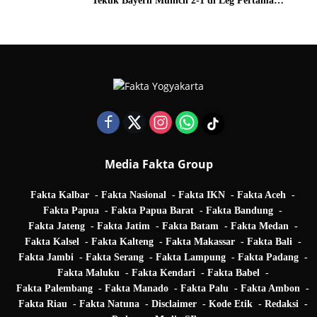
Tekuk Bayern Munich 2-1 di Leg Pertama
Quarter Final UEFA Champions League
Media Fakta Group
Fakta Kalbar
Fakta Nasional
Fakta IKN
Fakta Aceh
Fakta Papua
Fakta Papua Barat
Fakta Bandung
Fakta Jateng
Fakta Jatim
Fakta Batam
Fakta Medan
Fakta Kalsel
Fakta Kalteng
Fakta Makassar
Fakta Bali
Fakta Jambi
Fakta Serang
Fakta Lampung
Fakta Padang
Fakta Maluku
Fakta Kendari
Fakta Babel
Fakta Palembang
Fakta Manado
Fakta Palu
Fakta Ambon
Fakta Riau
Fakta Natuna
Disclaimer
Kode Etik
Redaksi