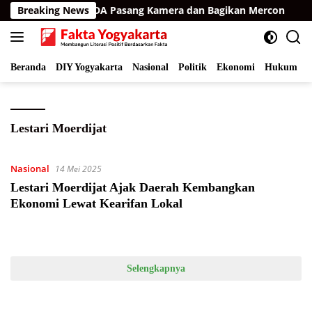
Langsung
 Aceh Timur, BKSDA Pasang Kamera dan Bagikan Mercon
Breaking News
ke
konten
Beranda
DIY Yogyakarta
Nasional
Politik
Ekonomi
Hukum
I
Lestari Moerdijat
Nasional
14 Mei 2025
Lestari Moerdijat Ajak Daerah Kembangkan
Ekonomi Lewat Kearifan Lokal
Selengkapnya