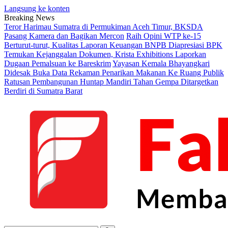
Langsung ke konten
Breaking News
Teror Harimau Sumatra di Permukiman Aceh Timur, BKSDA
Pasang Kamera dan Bagikan Mercon
Raih Opini WTP ke-15
Berturut-turut, Kualitas Laporan Keuangan BNPB Diapresiasi BPK
Temukan Kejanggalan Dokumen, Krista Exhibitions Laporkan
Dugaan Pemalsuan ke Bareskrim
Yayasan Kemala Bhayangkari
Didesak Buka Data Rekaman Penarikan Makanan Ke Ruang Publik
Ratusan Pembangunan Huntap Mandiri Tahan Gempa Ditargetkan
Berdiri di Sumatra Barat