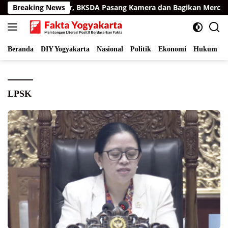
Langsung
kiman Aceh Timur, BKSDA Pasang Kamera dan Bagikan Mercon
Breaking News
ke
konten
Beranda
DIY Yogyakarta
Nasional
Politik
Ekonomi
Hukum
I
LPSK