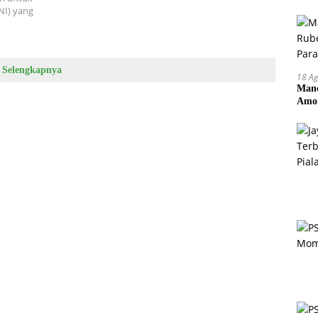
NI) yang
Selengkapnya
18 Ag
Manc
Amor
Pem