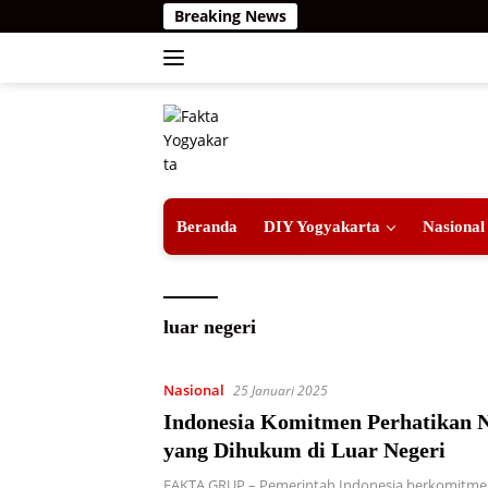
Langsung
Breaking News
ke
konten
Beranda
DIY Yogyakarta
Nasional
luar negeri
Nasional
25 Januari 2025
Indonesia Komitmen Perhatikan 
yang Dihukum di Luar Negeri
FAKTA GRUP – Pemerintah Indonesia berkomitme