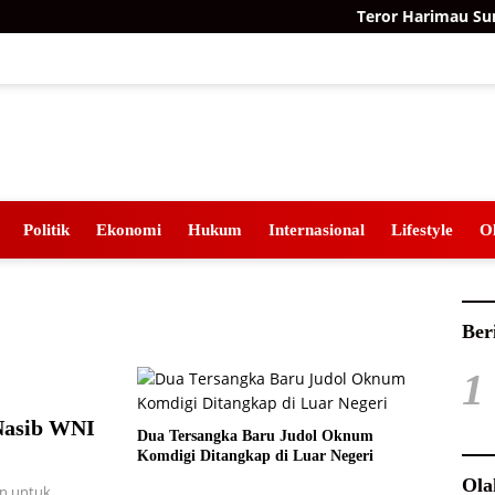
Teror Harimau Sumatr
Politik
Ekonomi
Hukum
Internasional
Lifestyle
O
Ber
1
Nasib WNI
Dua Tersangka Baru Judol Oknum
Komdigi Ditangkap di Luar Negeri
Ola
n untuk