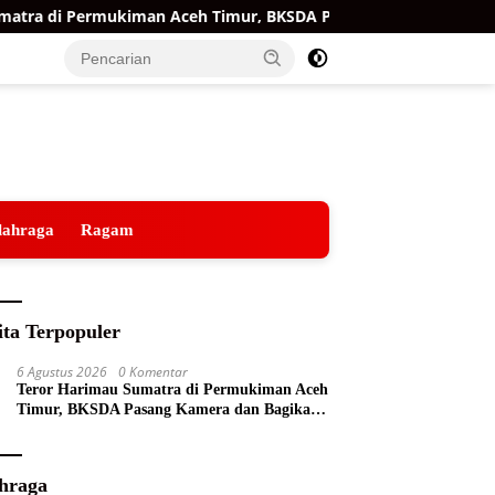
a di Permukiman Aceh Timur, BKSDA Pasang Kamera dan Bagik
lahraga
Ragam
ita Terpopuler
6 Agustus 2026
0 Komentar
Teror Harimau Sumatra di Permukiman Aceh
Timur, BKSDA Pasang Kamera dan Bagikan
Mercon
hraga