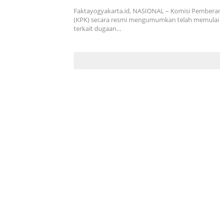
Anggaran
Faktayogyakarta.id, NASIONAL – Komisi Pembera
(KPK) secara resmi mengumumkan telah memulai 
terkait dugaan…