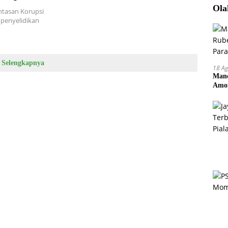
Ola
ntasan Korupsi
penyelidikan
Selengkapnya
18 Ag
Manc
Amor
Pem