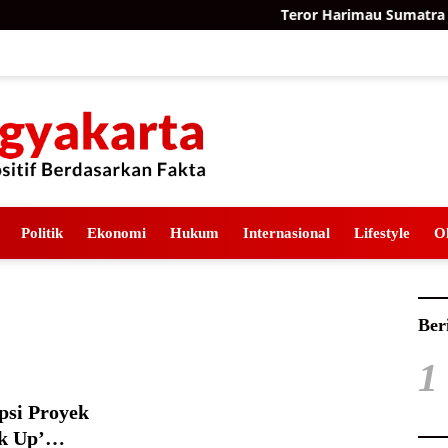
Teror Harimau Sumatra di 
Politik
Ekonomi
Hukum
Internasional
Lifestyle
O
Ber
1
psi Proyek
k Up’