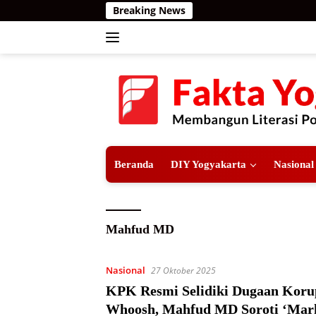
Langsung
Breaking News
ke
konten
Beranda
DIY Yogyakarta
Nasional
Mahfud MD
Nasional
27 Oktober 2025
KPK Resmi Selidiki Dugaan Koru
Whoosh, Mahfud MD Soroti ‘Mar