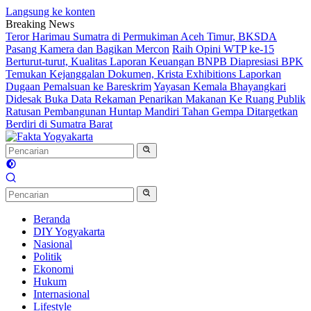
Langsung ke konten
Breaking News
Teror Harimau Sumatra di Permukiman Aceh Timur, BKSDA
Pasang Kamera dan Bagikan Mercon
Raih Opini WTP ke-15
Berturut-turut, Kualitas Laporan Keuangan BNPB Diapresiasi BPK
Temukan Kejanggalan Dokumen, Krista Exhibitions Laporkan
Dugaan Pemalsuan ke Bareskrim
Yayasan Kemala Bhayangkari
Didesak Buka Data Rekaman Penarikan Makanan Ke Ruang Publik
Ratusan Pembangunan Huntap Mandiri Tahan Gempa Ditargetkan
Berdiri di Sumatra Barat
Beranda
DIY Yogyakarta
Nasional
Politik
Ekonomi
Hukum
Internasional
Lifestyle