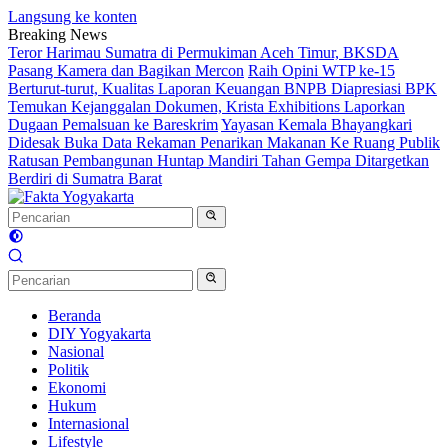
Langsung ke konten
Breaking News
Teror Harimau Sumatra di Permukiman Aceh Timur, BKSDA
Pasang Kamera dan Bagikan Mercon
Raih Opini WTP ke-15
Berturut-turut, Kualitas Laporan Keuangan BNPB Diapresiasi BPK
Temukan Kejanggalan Dokumen, Krista Exhibitions Laporkan
Dugaan Pemalsuan ke Bareskrim
Yayasan Kemala Bhayangkari
Didesak Buka Data Rekaman Penarikan Makanan Ke Ruang Publik
Ratusan Pembangunan Huntap Mandiri Tahan Gempa Ditargetkan
Berdiri di Sumatra Barat
Beranda
DIY Yogyakarta
Nasional
Politik
Ekonomi
Hukum
Internasional
Lifestyle