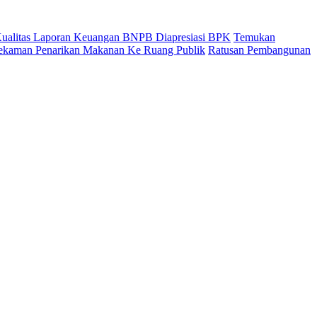
 Kualitas Laporan Keuangan BNPB Diapresiasi BPK
Temukan
ekaman Penarikan Makanan Ke Ruang Publik
Ratusan Pembangunan