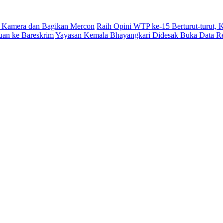
 Kamera dan Bagikan Mercon
Raih Opini WTP ke-15 Berturut-turut,
uan ke Bareskrim
Yayasan Kemala Bhayangkari Didesak Buka Data R