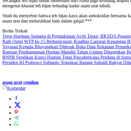
Secangkir teh hijau untuk menemani hari Anda juga terbilang ampuh 
mengenai khasiat teh hijau terhadap kadar asam urat tubuh.
Studi itu menyebut bahwa teh hijau kaya akan antioksidan bernama k
asam urat dan meluruhkan batu dalam ginjal.***
Berita Terkait
Teror Harimau Sumatra di Permukiman Aceh Timur, BKSDA Pasang
Raih Opini WTP ke-15 Berturut-turut, Kualitas Laporan Keuangan
Yayasan Kemala Bhayangkari Didesak Buka Data Rekaman Penarik
Ratusan Pembangunan Huntap Mandiri Tahan Gempa Ditargetkan Berd
BNPB Serahkan Kunci Hunian Tetap Pascabencana Perdana di Sumat
Presiden RI Prabowo Subianto Tegaskan Barang Subsidi Rakyat Dil
asam urat
cemilan
Komentar