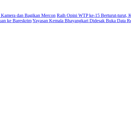
 Kamera dan Bagikan Mercon
Raih Opini WTP ke-15 Berturut-turut,
uan ke Bareskrim
Yayasan Kemala Bhayangkari Didesak Buka Data R