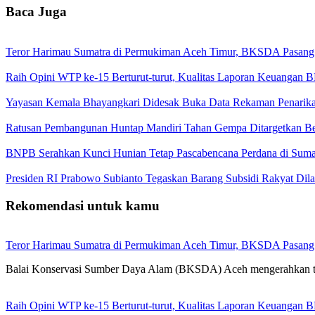
Baca Juga
Teror Harimau Sumatra di Permukiman Aceh Timur, BKSDA Pasang
Raih Opini WTP ke-15 Berturut-turut, Kualitas Laporan Keuangan
Yayasan Kemala Bhayangkari Didesak Buka Data Rekaman Penarik
Ratusan Pembangunan Huntap Mandiri Tahan Gempa Ditargetkan Berd
BNPB Serahkan Kunci Hunian Tetap Pascabencana Perdana di Sumat
Presiden RI Prabowo Subianto Tegaskan Barang Subsidi Rakyat Dil
Rekomendasi untuk kamu
Teror Harimau Sumatra di Permukiman Aceh Timur, BKSDA Pasang
Balai Konservasi Sumber Daya Alam (BKSDA) Aceh mengerahkan 
Raih Opini WTP ke-15 Berturut-turut, Kualitas Laporan Keuangan