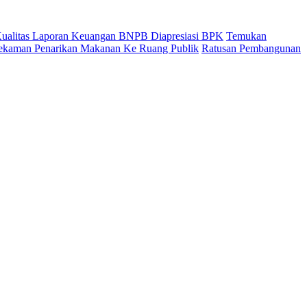
 Kualitas Laporan Keuangan BNPB Diapresiasi BPK
Temukan
ekaman Penarikan Makanan Ke Ruang Publik
Ratusan Pembangunan