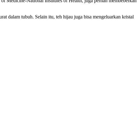
of Medicine-National Institutes of Health, juga pernah membeberkan
 dalam tubuh. Selain itu, teh hijau juga bisa mengeluarkan kristal