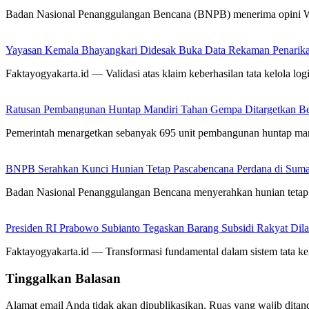
Badan Nasional Penanggulangan Bencana (BNPB) menerima opini 
Yayasan Kemala Bhayangkari Didesak Buka Data Rekaman Penarik
Faktayogyakarta.id — Validasi atas klaim keberhasilan tata kelola logis
Ratusan Pembangunan Huntap Mandiri Tahan Gempa Ditargetkan Berd
Pemerintah menargetkan sebanyak 695 unit pembangunan huntap man
BNPB Serahkan Kunci Hunian Tetap Pascabencana Perdana di Sumat
Badan Nasional Penanggulangan Bencana menyerahkan hunian tetap 
Presiden RI Prabowo Subianto Tegaskan Barang Subsidi Rakyat Dil
Faktayogyakarta.id — Transformasi fundamental dalam sistem tata kelo
Tinggalkan Balasan
Alamat email Anda tidak akan dipublikasikan.
Ruas yang wajib ditan