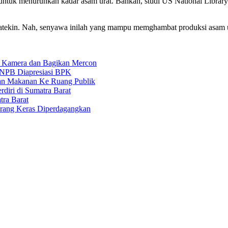
untuk menurunkan kadar asam urat. Bahkan, studi US National Library 
atekin. Nah, senyawa inilah yang mampu memghambat produksi asam urat
 Kamera dan Bagikan Mercon
 BNPB Diapresiasi BPK
an Makanan Ke Ruang Publik
iri di Sumatra Barat
ra Barat
arang Keras Diperdagangkan