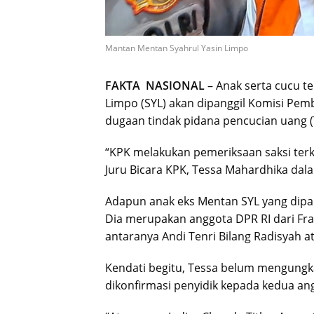
Mantan Mentan Syahrul Yasin Limpo
FAKTA NASIONAL
– Anak serta cucu t
Limpo (SYL) akan dipanggil Komisi Pem
dugaan tindak pidana pencucian uang 
“KPK melakukan pemeriksaan saksi terk
Juru Bicara KPK, Tessa Mahardhika dala
Adapun anak eks Mentan SYL yang dipang
Dia merupakan anggota DPR RI dari Fra
antaranya Andi Tenri Bilang Radisyah at
Kendati begitu, Tessa belum mengungka
dikonfirmasi penyidik kepada kedua an