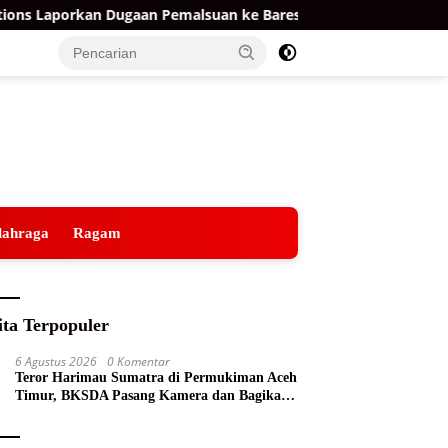
kan Dugaan Pemalsuan ke Bareskrim
Yayasan Kemala Bh
lahraga
Ragam
ita Terpopuler
6 Agustus 2026
0 Komentar
Teror Harimau Sumatra di Permukiman Aceh
Timur, BKSDA Pasang Kamera dan Bagikan
Mercon