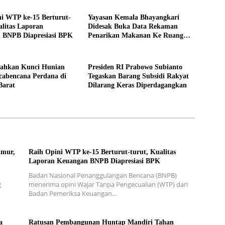
i WTP ke-15 Berturut-
Yayasan Kemala Bhayangkari
alitas Laporan
Didesak Buka Data Rekaman
 BNPB Diapresiasi BPK
Penarikan Makanan Ke Ruang
Publik
ahkan Kunci Hunian
Presiden RI Prabowo Subianto
cabencana Perdana di
Tegaskan Barang Subsidi Rakyat
Barat
Dilarang Keras Diperdagangkan
imur,
Raih Opini WTP ke-15 Berturut-turut, Kualitas
Laporan Keuangan BNPB Diapresiasi BPK
Badan Nasional Penanggulangan Bencana (BNPB)
g
menerima opini Wajar Tanpa Pengecualian (WTP) dari
Badan Pemeriksa Keuangan…
a
Ratusan Pembangunan Huntap Mandiri Tahan