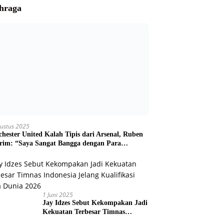
hraga
ustus 2025
hester United Kalah Tipis dari Arsenal, Ruben
im: “Saya Sangat Bangga dengan Para
ain”
1 Juni 2025
Jay Idzes Sebut Kekompakan Jadi
Kekuatan Terbesar Timnas
Indonesia Jelang Kualifikasi Piala
Dunia 2026
1 Juni 2025
PSG Juara Liga Champions
2024/25, Al-Khelaifi: Momen
Bersejarah untuk Sepak Bola