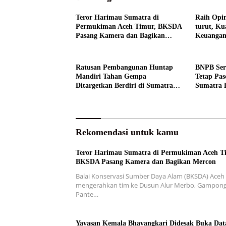
Teror Harimau Sumatra di
Raih Opin
Permukiman Aceh Timur, BKSDA
turut, Ku
Pasang Kamera dan Bagikan
Keuangan
Mercon
Ratusan Pembangunan Huntap
BNPB Ser
Mandiri Tahan Gempa
Tetap Pas
Ditargetkan Berdiri di Sumatra
Sumatra 
Barat
Rekomendasi untuk kamu
Teror Harimau Sumatra di Permukiman Aceh T
BKSDA Pasang Kamera dan Bagikan Mercon
Balai Konservasi Sumber Daya Alam (BKSDA) Aceh
mengerahkan tim ke Dusun Alur Merbo, Gampon
Pante…
Yayasan Kemala Bhayangkari Didesak Buka Dat