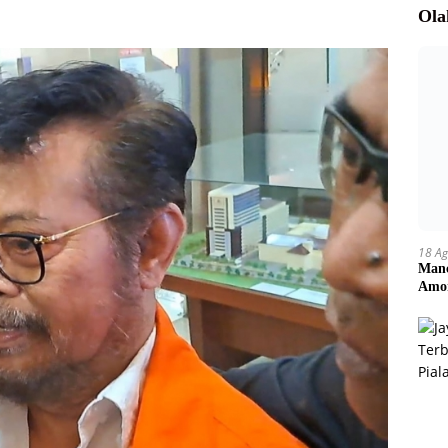
Ola
18 Ag
Manc
Amor
Pem