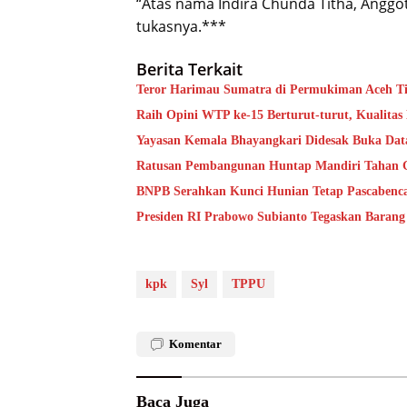
“Atas nama Indira Chunda Titha, Anggot
tukasnya.***
Berita Terkait
Teror Harimau Sumatra di Permukiman Aceh 
Raih Opini WTP ke-15 Berturut-turut, Kualita
Yayasan Kemala Bhayangkari Didesak Buka Da
Ratusan Pembangunan Huntap Mandiri Tahan Ge
BNPB Serahkan Kunci Hunian Tetap Pascabenca
Presiden RI Prabowo Subianto Tegaskan Barang
kpk
Syl
TPPU
Komentar
Baca Juga