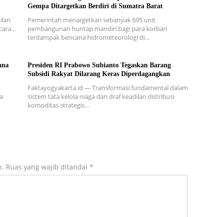
Gempa Ditargetkan Berdiri di Sumatra Barat
ilan
Pemerintah menargetkan sebanyak 695 unit
secara…
pembangunan huntap mandiri bagi para korban
terdampak bencana hidrometeorologi di…
ana
Presiden RI Prabowo Subianto Tegaskan Barang
Subsidi Rakyat Dilarang Keras Diperdagangkan
Faktayogyakarta.id — Transformasi fundamental dalam
a
sistem tata kelola niaga dan draf keadilan distribusi
komoditas strategis…
n.
Ruas yang wajib ditandai
*