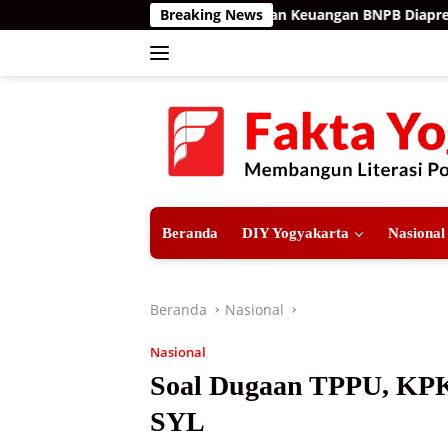
Langsung
turut-turut, Kualitas Laporan Keuangan BNPB Diapresiasi BPK
Breaking News
ke
konten
Beranda
DIY Yogyakarta
Nasional
Beranda
Nasional
Nasional
Soal Dugaan TPPU, KPK
SYL