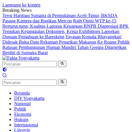
Langsung ke konten
Breaking News
Teror Harimau Sumatra di Permukiman Aceh Timur, BKSDA
Pasang Kamera dan Bagikan Mercon
Raih Opini WTP ke-15
Berturut-turut, Kualitas Laporan Keuangan BNPB Diapresiasi BPK
Temukan Kejanggalan Dokumen, Krista Exhibitions Laporkan
Dugaan Pemalsuan ke Bareskrim
Yayasan Kemala Bhayangkari
Didesak Buka Data Rekaman Penarikan Makanan Ke Ruang Publik
Ratusan Pembangunan Huntap Mandiri Tahan Gempa Ditargetkan
Berdiri di Sumatra Barat
Beranda
DIY Yogyakarta
Nasional
Politik
Ekonomi
Hukum
Internasional
Lifestyle