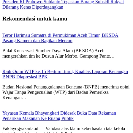
Presiden RI Prabowo Subianto Tegaskan Barang Subsidi Rakyat
Dilarang Keras Diperdagangkan
Rekomendasi untuk kamu
Teror Harimau Sumatra di Permukiman Aceh Timur, BKSDA
Pasang Kamera dan Bagikan Mercon
Balai Konservasi Sumber Daya Alam (BKSDA) Aceh
mengerahkan tim ke Dusun Alur Merbo, Gampong Pante…
Raih Opini WTP ke-15 Berturut-turut, Kualitas Laporan Keuangan
BNPB Diapresiasi BPK
Badan Nasional Penanggulangan Bencana (BNPB) menerima opini
Wajar Tanpa Pengecualian (WTP) dari Badan Pemeriksa
Keuangan…
Yayasan Kemala Bhayangkari Didesak Buka Data Rekaman
Penarikan Makanan Ke Ruang Publik
Faktayogyakarta.id — Validasi atas klaim keberhasilan tata kelola