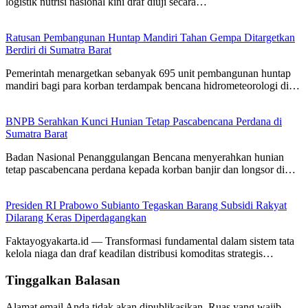
logistik nutrisi nasional kini draf diuji secara…
Ratusan Pembangunan Huntap Mandiri Tahan Gempa Ditargetkan
Berdiri di Sumatra Barat
Pemerintah menargetkan sebanyak 695 unit pembangunan huntap
mandiri bagi para korban terdampak bencana hidrometeorologi di…
BNPB Serahkan Kunci Hunian Tetap Pascabencana Perdana di
Sumatra Barat
Badan Nasional Penanggulangan Bencana menyerahkan hunian
tetap pascabencana perdana kepada korban banjir dan longsor di…
Presiden RI Prabowo Subianto Tegaskan Barang Subsidi Rakyat
Dilarang Keras Diperdagangkan
Faktayogyakarta.id — Transformasi fundamental dalam sistem tata
kelola niaga dan draf keadilan distribusi komoditas strategis…
Tinggalkan Balasan
Alamat email Anda tidak akan dipublikasikan.
Ruas yang wajib