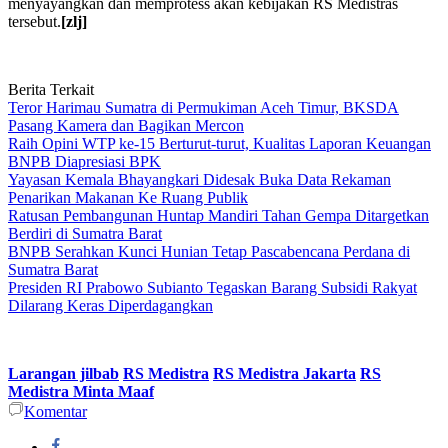
menyayangkan dan memprotess akan kebijakan RS Medistras
tersebut.
[zlj]
Berita Terkait
Teror Harimau Sumatra di Permukiman Aceh Timur, BKSDA
Pasang Kamera dan Bagikan Mercon
Raih Opini WTP ke-15 Berturut-turut, Kualitas Laporan Keuangan
BNPB Diapresiasi BPK
Yayasan Kemala Bhayangkari Didesak Buka Data Rekaman
Penarikan Makanan Ke Ruang Publik
Ratusan Pembangunan Huntap Mandiri Tahan Gempa Ditargetkan
Berdiri di Sumatra Barat
BNPB Serahkan Kunci Hunian Tetap Pascabencana Perdana di
Sumatra Barat
Presiden RI Prabowo Subianto Tegaskan Barang Subsidi Rakyat
Dilarang Keras Diperdagangkan
Larangan jilbab
RS Medistra
RS Medistra Jakarta
RS
Medistra Minta Maaf
Komentar