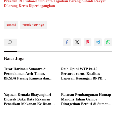
Presiden RI Prabowo Subianto Tegaskan Barang Subsidi Rakyat
Dilarang Keras Diperdagangkan
suami
tusuk istrinya
Baca Juga
Teror Harimau Sumatra di
Raih Opini WTP ke-15
Permukiman Aceh Timur,
Berturut-turut, Kualitas
BKSDA Pasang Kamera dan
Laporan Keuangan BNPB
Bagikan Mercon
Diapresiasi BPK
Yayasan Kemala Bhayangkari
Ratusan Pembangunan Huntap
Didesak Buka Data Rekaman
Mandiri Tahan Gempa
Penarikan Makanan Ke Ruang
Ditargetkan Berdiri di Sumatra
Publik
Barat