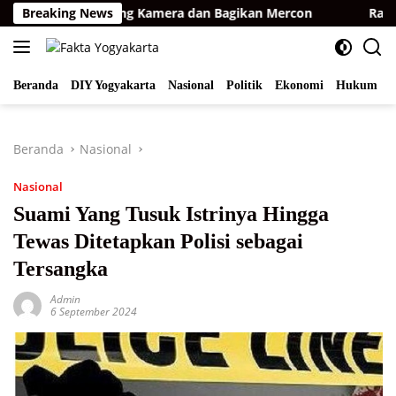
Langsung
ur, BKSDA Pasang Kamera dan Bagikan Mercon
Breaking News
Raih Opi
ke
konten
Beranda
DIY Yogyakarta
Nasional
Politik
Ekonomi
Hukum
I
Beranda
Nasional
Nasional
Suami Yang Tusuk Istrinya Hingga
Tewas Ditetapkan Polisi sebagai
Tersangka
Admin
6 September 2024