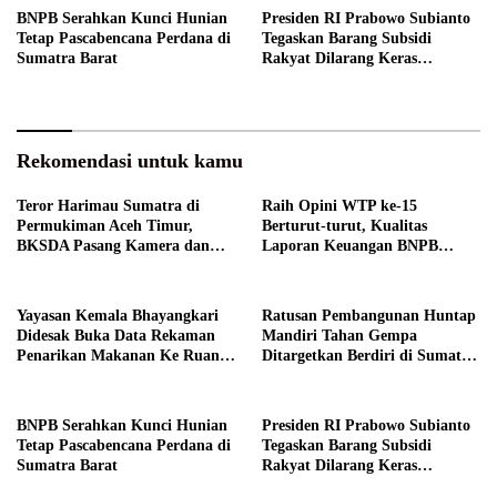
BNPB Serahkan Kunci Hunian
Presiden RI Prabowo Subianto
Tetap Pascabencana Perdana di
Tegaskan Barang Subsidi
Sumatra Barat
Rakyat Dilarang Keras
Diperdagangkan
Rekomendasi untuk kamu
Teror Harimau Sumatra di
Raih Opini WTP ke-15
Permukiman Aceh Timur,
Berturut-turut, Kualitas
BKSDA Pasang Kamera dan
Laporan Keuangan BNPB
Bagikan Mercon
Diapresiasi BPK
Yayasan Kemala Bhayangkari
Ratusan Pembangunan Huntap
Didesak Buka Data Rekaman
Mandiri Tahan Gempa
Penarikan Makanan Ke Ruang
Ditargetkan Berdiri di Sumatra
Publik
Barat
BNPB Serahkan Kunci Hunian
Presiden RI Prabowo Subianto
Tetap Pascabencana Perdana di
Tegaskan Barang Subsidi
Sumatra Barat
Rakyat Dilarang Keras
Diperdagangkan