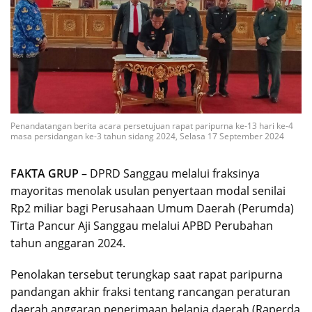
Penandatangan berita acara persetujuan rapat paripurna ke-13 hari ke-4
masa persidangan ke-3 tahun sidang 2024, Selasa 17 September 2024
FAKTA GRUP
– DPRD Sanggau melalui fraksinya
mayoritas menolak usulan penyertaan modal senilai
Rp2 miliar bagi Perusahaan Umum Daerah (Perumda)
Tirta Pancur Aji Sanggau melalui APBD Perubahan
tahun anggaran 2024.
Penolakan tersebut terungkap saat rapat paripurna
pandangan akhir fraksi tentang rancangan peraturan
daerah anggaran penerimaan belanja daerah (Raperda