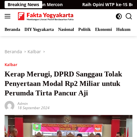
Langsung
 dan Bagikan Mercon
Breaking News
Raih Opini WTP ke-15 Berturut-tur
ke
konten
Beranda
DIY Yogyakarta
Nasional
Politik
Ekonomi
Hukum
I
Beranda
Kalbar
Kalbar
Kerap Merugi, DPRD Sanggau Tolak
Penyertaan Modal Rp2 Miliar untuk
Perumda Tirta Pancur Aji
Admin
18 September 2024