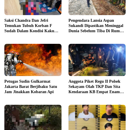
Saksi Chandra Dan Jefri
Pengendara Lansia Aspan
Temukan Tubuh Korban F
Sukandi Dipastikan Meninggal
Sudah Dalam Kondisi Kaku
Dunia Sebelum Tiba Di Rumah
Menjelang Sore
Sakit
Petugas Sudin Gulkarmat
Anggota Piket Regu II Polsek
Jakarta Barat Berjibaku Satu
Sekayam Olah TKP Dan Sita
Jam Jinakkan Kobaran Api
Kendaraan KB Empat Enam
Delapan Puluh Enam