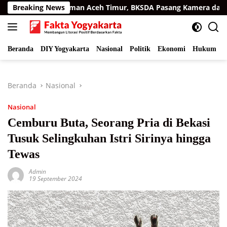
Langsung
 di Permukiman Aceh Timur, BKSDA Pasang Kamera dan Bagikan
Breaking News
ke
konten
Beranda
DIY Yogyakarta
Nasional
Politik
Ekonomi
Hukum
I
Beranda
Nasional
Nasional
Cemburu Buta, Seorang Pria di Bekasi
Tusuk Selingkuhan Istri Sirinya hingga
Tewas
Admin
19 September 2024