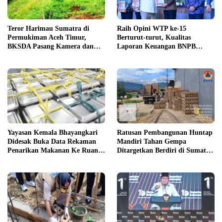
Teror Harimau Sumatra di
Raih Opini WTP ke-15
Permukiman Aceh Timur,
Berturut-turut, Kualitas
BKSDA Pasang Kamera dan
Laporan Keuangan BNPB
Bagikan Mercon
Diapresiasi BPK
Yayasan Kemala Bhayangkari
Ratusan Pembangunan Huntap
Didesak Buka Data Rekaman
Mandiri Tahan Gempa
Penarikan Makanan Ke Ruang
Ditargetkan Berdiri di Sumatra
Publik
Barat