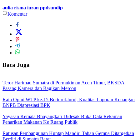
aulia risma
iuran
ppdsundip
Komentar
Baca Juga
Teror Harimau Sumatra di Permukiman Aceh Timur, BKSDA
Pasang Kamera dan Bagikan Mercon
Raih Opini WTP ke-15 Berturut-turut, Kualitas Laporan Keuangan
BNPB Diapresiasi BPK
Yayasan Kemala Bhayangkari Didesak Buka Data Rekaman
Penarikan Makanan Ke Ruang Publik
Ratusan Pembangunan Huntap Mandiri Tahan Gempa Ditargetkan
Berdiri di Sumatra Barat