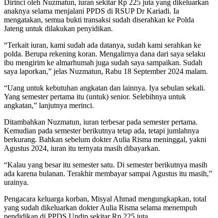
Dirinci oleh Nuzmatun, iuran sekitar Rp 225 juta yang dikeluarkan
anaknya selama menjalani PPDS di RSUP Dr Kariadi. Ia
mengatakan, semua bukti transaksi sudah diserahkan ke Polda
Jateng untuk dilakukan penyidikan.
“Terkait iuran, kami sudah ada datanya, sudah kami serahkan ke
polda. Berupa rekening koran. Mengalirnya dana dari saya selaku
ibu mengirim ke almarhumah juga sudah saya sampaikan. Sudah
saya laporkan,” jelas Nuzmatun, Rabu 18 September 2024 malam.
“Uang untuk kebutuhan angkatan dan lainnya. Iya sebulan sekali.
Yang semester pertama itu (untuk) senior. Selebihnya untuk
angkatan,” lanjutnya merinci.
Ditambahkan Nuzmatun, iuran terbesar pada semester pertama.
Kemudian pada semester berikutnya tetap ada, tetapi jumlahnya
berkurang. Bahkan sebelum dokter Aulia Risma meninggal, yakni
Agustus 2024, iuran itu ternyata masih dibayarkan.
“Kalau yang besar itu semester satu. Di semester berikutnya masih
ada karena bulanan. Terakhir membayar sampai Agustus itu masih,”
urainya.
Pengacara keluarga korban, Misyal Ahmad mengungkapkan, total
yang sudah dikeluarkan dokter Aulia Risma selama menempuh
pendidikan di PPDS Undip sekitar Rp 225 juta.