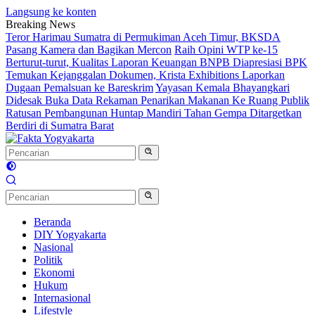
Langsung ke konten
Breaking News
Teror Harimau Sumatra di Permukiman Aceh Timur, BKSDA
Pasang Kamera dan Bagikan Mercon
Raih Opini WTP ke-15
Berturut-turut, Kualitas Laporan Keuangan BNPB Diapresiasi BPK
Temukan Kejanggalan Dokumen, Krista Exhibitions Laporkan
Dugaan Pemalsuan ke Bareskrim
Yayasan Kemala Bhayangkari
Didesak Buka Data Rekaman Penarikan Makanan Ke Ruang Publik
Ratusan Pembangunan Huntap Mandiri Tahan Gempa Ditargetkan
Berdiri di Sumatra Barat
Beranda
DIY Yogyakarta
Nasional
Politik
Ekonomi
Hukum
Internasional
Lifestyle