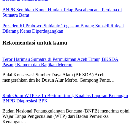
BNPB Serahkan Kunci Hunian Tetap Pascabencana Perdana di
Sumatra Barat
Presiden RI Prabowo Subianto Tegaskan Barang Subsidi Rakyat
Dilarang Keras Diperdagangkan
Rekomendasi untuk kamu
Teror Harimau Sumatra di Permukiman Aceh Timur, BKSDA
Pasang Kamera dan Bagikan Mercon
Balai Konservasi Sumber Daya Alam (BKSDA) Aceh
mengerahkan tim ke Dusun Alur Merbo, Gampong Pante…
Raih Opini WTP ke-15 Berturut-turut, Kualitas Laporan Keuangan
BNPB Diapresiasi BPK
Badan Nasional Penanggulangan Bencana (BNPB) menerima opini
Wajar Tanpa Pengecualian (WTP) dari Badan Pemeriksa
Keuangan…