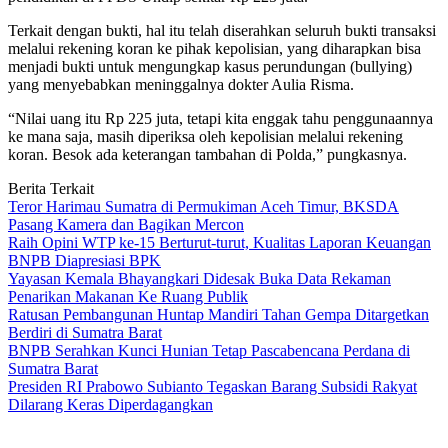
Terkait dengan bukti, hal itu telah diserahkan seluruh bukti transaksi
melalui rekening koran ke pihak kepolisian, yang diharapkan bisa
menjadi bukti untuk mengungkap kasus perundungan (bullying)
yang menyebabkan meninggalnya dokter Aulia Risma.
“Nilai uang itu Rp 225 juta, tetapi kita enggak tahu penggunaannya
ke mana saja, masih diperiksa oleh kepolisian melalui rekening
koran. Besok ada keterangan tambahan di Polda,” pungkasnya.
Berita Terkait
Teror Harimau Sumatra di Permukiman Aceh Timur, BKSDA
Pasang Kamera dan Bagikan Mercon
Raih Opini WTP ke-15 Berturut-turut, Kualitas Laporan Keuangan
BNPB Diapresiasi BPK
Yayasan Kemala Bhayangkari Didesak Buka Data Rekaman
Penarikan Makanan Ke Ruang Publik
Ratusan Pembangunan Huntap Mandiri Tahan Gempa Ditargetkan
Berdiri di Sumatra Barat
BNPB Serahkan Kunci Hunian Tetap Pascabencana Perdana di
Sumatra Barat
Presiden RI Prabowo Subianto Tegaskan Barang Subsidi Rakyat
Dilarang Keras Diperdagangkan